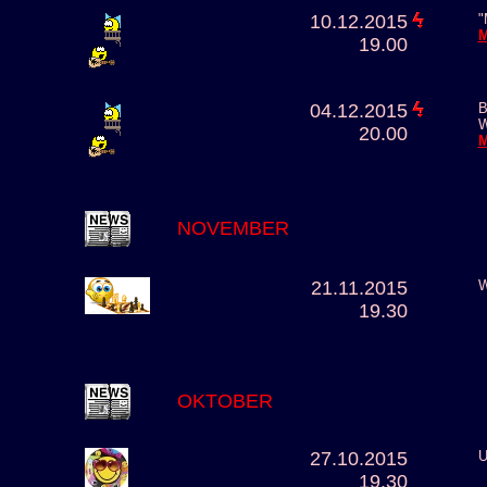
10.12.2015
"
M
19.00
04.12.2015
B
W
20.00
M
NOVEMBER
21.11.2015
W
19.30
OKTOBER
27.10.2015
U
19.30