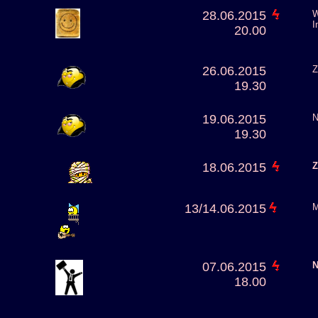
28.06.2015
W
I
20.00
26.06.2015
Z
19.30
19.06.2015
N
19.30
18.06.2015
Z
13/14.06.2015
M
07.06.2015
N
18.00