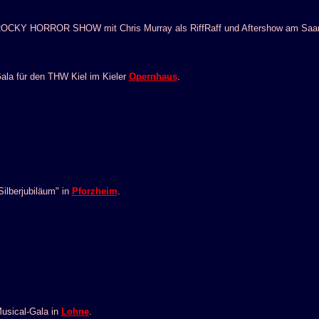
OCKY HORROR SHOW mit Chris Murray als RiffRaff und Aftershow am Saarlä
ala für den THW Kiel im Kieler
Opernhaus
.
Silberjubiläum" in
Pforzheim
.
usical-Gala in
Lohne
.