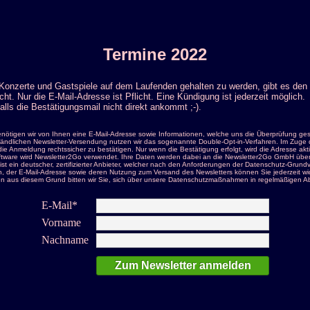
Termine 2022
 Konzerte und Gastspiele auf dem Laufenden gehalten zu werden, gibt es den 
cht. Nur die E-Mail-Adresse ist Pflicht. Eine Kündigung ist jederzeit möglich.
alls die Bestätigungsmail nicht direkt ankommt ;-).
tigen wir von Ihnen eine E-Mail-Adresse sowie Informationen, welche uns die Überprüfung ges
ändlichen Newsletter-Versendung nutzen wir das sogenannte Double-Opt-in-Verfahren. Im Zuge de
die Anmeldung rechtssicher zu bestätigen. Nur wenn die Bestätigung erfolgt, wird die Adresse ak
tware wird Newsletter2Go verwendet. Ihre Daten werden dabei an die Newsletter2Go GmbH übermit
ist ein deutscher, zertifizierter Anbieter, welcher nach den Anforderungen der Datenschutz-G
ten, der E-Mail-Adresse sowie deren Nutzung zum Versand des Newsletters können Sie jederzeit wi
 aus diesem Grund bitten wir Sie, sich über unsere Datenschutzmaßnahmen in regelmäßigen Ab
E-Mail*
Vorname
Nachname