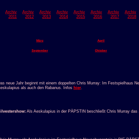
Archiv
Archiv
Archiv
Archiv
Archiv
Archiv
Archiv
Archiv
2011
2012
2013
2014
2015
2016
2017
2018
März
April
September
Oktober
as neue Jahr beginnt mit einem doppelten Chris Murray: Im Festspielhaus 
eskulapius als auch den Rabanus. Infos
hier
.
ilvestershow:
Als Aeskulapius in der PÄPSTIN beschließt Chris Murray das 