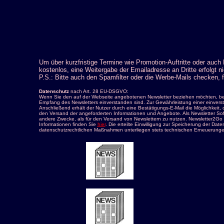
Um über kurzfristige Termine wie Promotion-Auftritte oder auch
kostenlos, eine Weitergabe der Emailadresse an Dritte erfolgt ni
P.S.: Bitte auch den Spamfilter oder die Werbe-Mails checken, f
Datenschutz
nach Art. 28 EU-DSGVO:
Wenn Sie den auf der Webseite angebotenen Newsletter beziehen möchten, benö
Empfang des Newsletters einverstanden sind. Zur Gewährleistung einer einverst
Anschließend erhält der Nutzer durch eine Bestätigungs-E-Mail die Möglichkeit, 
den Versand der angeforderten Informationen und Angebote. Als Newsletter Sof
andere Zwecke, als für den Versand von Newslettern zu nutzen. Newsletter2Go 
Informationen finden Sie
hier
. Die erteilte Einwilligung zur Speicherung der Da
datenschutzrechtlichen Maßnahmen unterliegen stets technischen Erneuerungen