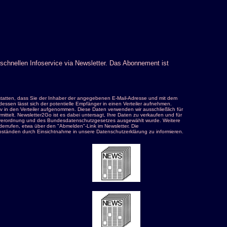
schnellen Infoservice via Newsletter. Das Abonnement ist
tatten, dass Sie der Inhaber der angegebenen E-Mail-Adresse und mit dem
ssen lässt sich der potentielle Empfänger in einen Verteiler aufnehmen.
tiv in den Verteiler aufgenommen. Diese Daten verwenden wir ausschließlich für
telt. Newsletter2Go ist es dabei untersagt, Ihre Daten zu verkaufen und für
rundverordnung und des Bundesdatenschutzgesetzes ausgewählt wurde. Weitere
derrufen, etwa über den "Abmelden"-Link im Newsletter. Die
ständen durch Einsichtnahme in unsere Datenschutzerklärung zu informieren.