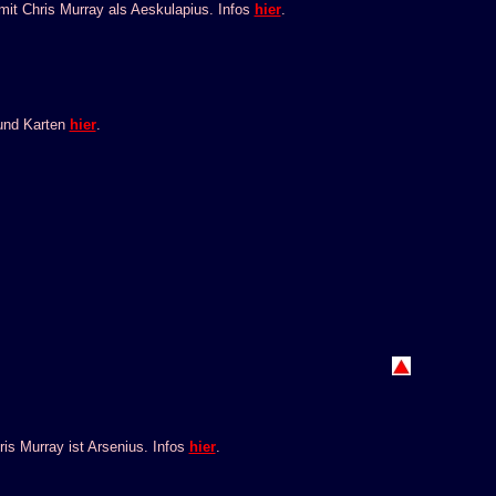
t Chris Murray als Aeskulapius. Infos
hier
.
 und Karten
hier
.
s Murray ist Arsenius. Infos
hier
.