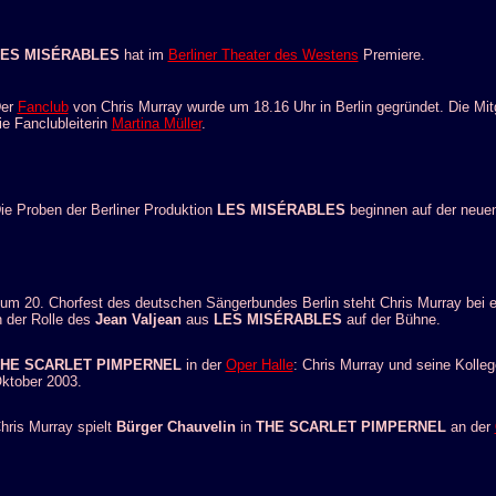
LES MISÉRABLES
hat im
Berliner Theater des Westens
Premiere.
er
Fanclub
von Chris Murray wurde um 18.16 Uhr in Berlin gegründet. Die Mitgl
ie Fanclubleiterin
Martina Müller
.
ie
Proben der Berliner Produktion
LES MISÉRABLES
beginnen auf der neue
um 20. Chorfest des deutschen Sängerbundes Berlin steht Chris Murray bei 
n der Rolle des
Jean Valjean
aus
LES MISÉRABLES
auf der Bühne.
HE SCARLET PIMPERNEL
in der
Oper Halle
: Chris Murray und seine Koll
ktober 2003.
hris Murray spielt
Bürger Chauvelin
in
THE SCARLET PIMPERNEL
an der