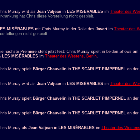
hris Murray wird als
Jean Valjean
in
LES MISÉRABLES
im
Theater des Wes
rkrankung hat Chris diese Vorstellung nicht gespielt.
ES MISÉRABLES
mit Chris Murray in der Rolle des
Javert
im
Theater des W
orstellungen nicht gespielt.
ie nächste Premiere steht jetzt fest: Chris Murray spielt in beiden Shows a
n
LES MISÉRABLES
im
Theater des Westens, Berlin
.
hris Murray spielt
Bürger Chauvelin
in
THE SCARLET PIMPERNEL
an der
hris Murray wird als
Jean Valjean
in
LES MISÉRABLES
im
Theater des Wes
hris Murray spielt
Bürger Chauvelin
in
THE SCARLET PIMPERNEL
an der
hris Murray spielt
Bürger Chauvelin
in
THE SCARLET PIMPERNEL
an der
hris Murray als
Jean Valjean
in
LES MISÉRABLES
im
Theater des Westens,