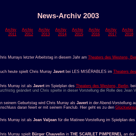
News-Archiv 2003
Archiv
Archiv
Archiv
Archiv
Archiv
Archiv
Archiv
Archiv
2011
2012
2013
2014
2015
2016
2017
2018
hris Murrays letzter Arbeitstag in diesem Jahr am
Theaters des Westens, Berl
uch heute spielt Chris Murray
Javert
bei LES MISÉRABLES im
Theaters des
hris Murray ist als
Javert
im Spielplan des
Theaters des Westens, Berlin,
bei
urzfristig geändert und Chris spielte in dieser Vorstellung die Rolle des Jean V
n seinem Geburtstag wird Chris Murray als
Javert
in der Abend-Vorstellung 
nschluss daran feiert er mit seinem Fanclub. Hier geht es zu den
Glückwüns
hris Murray ist als
Jean Valjean
für die Matinee-Vorstellung im Spielplan de
hris Murray spielt
Bürger Chauvelin
in
THE SCARLET PIMPERNEL
an der