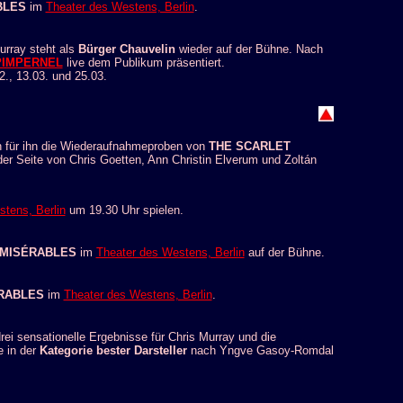
BLES
im
Theater des Westens, Berlin
.
urray steht als
Bürger Chauvelin
wieder auf der Bühne. Nach
PIMPERNEL
live dem Publikum präsentiert.
2., 13.03. und 25.03.
en für ihn die Wiederaufnahmeproben von
THE SCARLET
er Seite von Chris Goetten, Ann Christin Elverum und
Zoltán
tens, Berlin
um 19.30 Uhr spielen.
 MISÉRABLES
im
Theater des Westens, Berlin
auf der Bühne.
ÉRABLES
im
Theater des Westens, Berlin
.
ei sensationelle Ergebnisse für Chris Murray und die
e in der
Kategorie bester Darsteller
nach Yngve Gasoy-Romdal