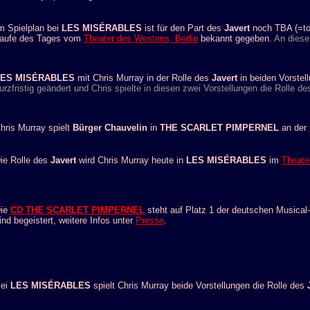
m
Spielplan bei
LES MISÉRABLES
ist für den Part des
Javert
noch TBA (=to
aufe des Tages vom
Theater des Westens, Berlin
bekannt gegeben.
An diese
ES MISÉRABLES
mit Chris Murray in der Rolle des
Javert
in beiden Vorste
urzfristig geändert und Chris spielte in diesen zwei Vorstellungen die Rolle de
hris Murray spielt
Bürger Chauvelin
in
THE SCARLET PIMPERNEL
an der
ie Rolle des
Javert
wird Chris Murray heute in
LES MISÉRABLES
im
Theate
ie
CD THE SCARLET PIMPERNEL
steht auf Platz 1 der deutschen Musical
ind begeistert, weitere Infos unter
Presse
.
ei
LES MISÉRABLES
spielt Chris Murray beide Vorstellungen die Rolle des