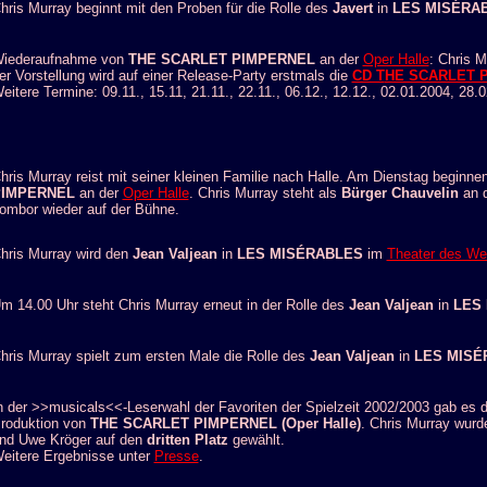
hris Murray beginnt mit den Proben für die Rolle des
Javert
in
LES MISÉRA
iederaufnahme von
THE SCARLET PIMPERNEL
an der
Oper Halle
: Chris M
er Vorstellung wird auf einer Release-Party erstmals die
CD T
HE SCARLET 
eitere Termine: 09.11., 15.11, 21.11., 22.11., 06.12., 12.12., 02.01.2004, 28.0
hris Murray reist mit seiner kleinen Familie nach Halle. Am Dienstag beginn
PIMPERNEL
an der
Oper Halle
. Chris Murray steht als
Bürger Chauvelin
an d
ombor
wieder auf der Bühne.
hris Murray wird den
Jean Valjean
in
LES MISÉRABLES
im
Theater des Wes
m 14.00 Uhr steht Chris Murray erneut in der Rolle des
Jean Valjean
in
LES
hris Murray spielt zum ersten Male die Rolle des
Jean Valjean
in
LES MIS
n der >>musicals<<-Leserwahl der Favoriten der Spielzeit 2002/2003 gab es dr
roduktion von
THE SCARLET PIMPERNEL (Oper Halle)
. Chris Murray wurd
nd Uwe Kröger auf den
dritten Platz
gewählt.
eitere Ergebnisse unter
Presse
.