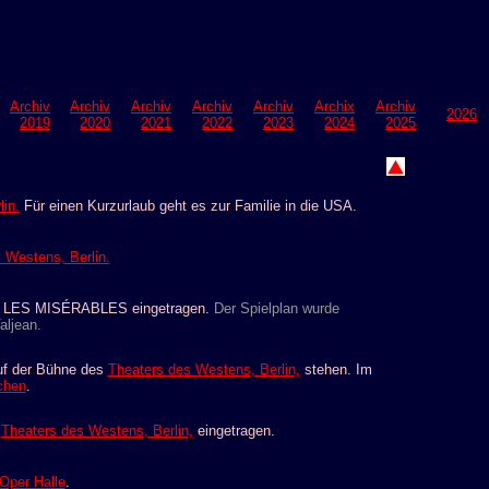
Archiv
Archiv
Archiv
Archiv
Archiv
Archix
Archiv
2026
2019
2020
2021
2022
2023
2024
2025
in.
Für einen Kurzurlaub geht es zur Familie in die USA.
 Westens, Berlin.
 LES MISÉRABLES eingetragen.
Der Spielplan wurde
aljean.
auf der Bühne des
Theaters des Westens, Berlin,
stehen. Im
chen
.
s
Theaters des Westens, Berlin,
eingetragen.
Oper Halle
.