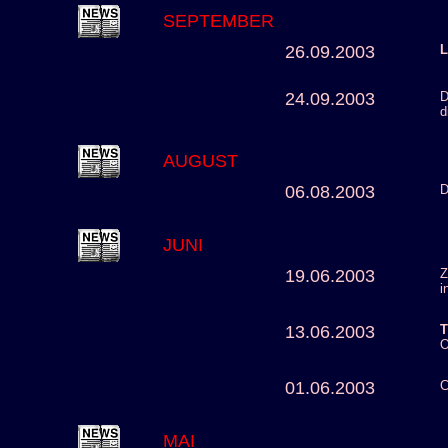
SEPTEMBER
26.09.2003
24.09.2003
D
d
AUGUST
06.08.2003
D
JUNI
19.06.2003
Z
i
13.06.2003
T
O
01.06.2003
C
MAI